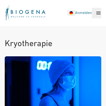
Anmelden
Biohacking Treatments
Kryotherapie
Standorte
Medical Treatments
Health Checks
Memberships