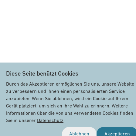
Diese Seite benützt Cookies
Diese Seite benützt Cookies
Durch das Akzeptieren ermöglichen Sie uns, unsere Website
Durch das Akzeptieren ermöglichen Sie uns, unsere Website
zu verbessern und Ihnen einen personalisierten Service
zu verbessern und Ihnen einen personalisierten Service
anzubieten. Wenn Sie ablehnen, wird ein Cookie auf Ihrem
anzubieten. Wenn Sie ablehnen, wird ein Cookie auf Ihrem
Gerät platziert, um sich an Ihre Wahl zu erinnern. Weitere
Gerät platziert, um sich an Ihre Wahl zu erinnern. Weitere
Informationen über die von uns verwendeten Cookies finden
Informationen über die von uns verwendeten Cookies finden
Sie in unserer
Sie in unserer
Datenschutz
Datenschutz
.
.
Ablehnen
Ablehnen
Akzeptieren
Akzeptieren